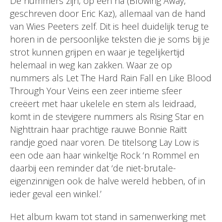
De nummers zijn, op één na (Blowing Away,
geschreven door Eric Kaz), allemaal van de hand
van Wies Peeters zelf. Dit is heel duidelijk terug te
horen in de persoonlijke teksten die je soms bij je
strot kunnen grijpen en waar je tegelijkertijd
helemaal in weg kan zakken. Waar ze op
nummers als Let The Hard Rain Fall en Like Blood
Through Your Veins een zeer intieme sfeer
creëert met haar ukelele en stem als leidraad,
komt in de stevigere nummers als Rising Star en
Nighttrain haar prachtige rauwe Bonnie Raitt
randje goed naar voren. De titelsong Lay Low is
een ode aan haar winkeltje Rock ‘n Rommel en
daarbij een reminder dat ‘de niet-brutale-
eigenzinnigen ook de halve wereld hebben, of in
ieder geval een winkel.’
Het album kwam tot stand in samenwerking met