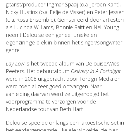
gitarist/producer Ingmar Spaaij (o.a. Jeroen Kant),
Nicky Hustinx (o.a. Eefje de Visser) en Peter Jessen
(o.a. Rosa Ensemble). Geïnspireerd door artiesten
als Lucinda Williams, Bonnie Raitt en Neil Young
neemt Delouise een geheel unieke en
eigenzinnige plek in binnen het singer/songwriter
genre.
Lay Low
is het tweede album van Delouise/Wies
Peeters. Het debuutalbum
Delivery In A Fortnight
werd in 2008 uitgebracht door Foreign Media en
werd toen al zeer goed ontvangen. Naar
aanleiding daarvan werd ze uitgenodigd het
voorprogramma te verzorgen voor de
Nederlandse tour van Beth Hart.
Delouise speelde onlangs een akoestische set in
het eerdergenoemde ukelele winkeltje, zie
hier