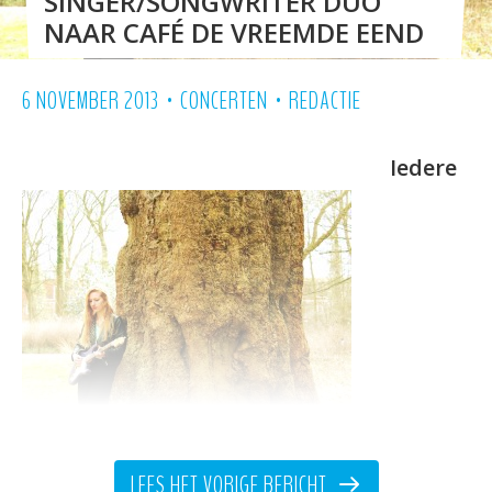
SINGER/SONGWRITER DUO
NAAR CAFÉ DE VREEMDE EEND
•
•
6 NOVEMBER 2013
CONCERTEN
REDACTIE
Iedere
vrijdagavond verzorgt ToBe
LEES HET VORIGE BERICHT