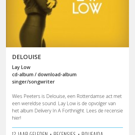
DELOUISE
Lay Low
cd-album / download-album
singer/songwriter
Wies Peeters is Delouise, een Rotterdamse act met
een wereldse sound. Lay Low is de opvolger van
het album Delivery In A Forthnight. Lees de recensie
hier!
•
•
12 JAAR GELEDEN
RECENSIES
ROUFAIDA