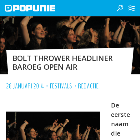
BOLT THROWER HEADLINER
BAROEG OPEN AIR
•
•
28 JANUARI 2014
FESTIVALS
REDACTIE
De
eerste
naam
die