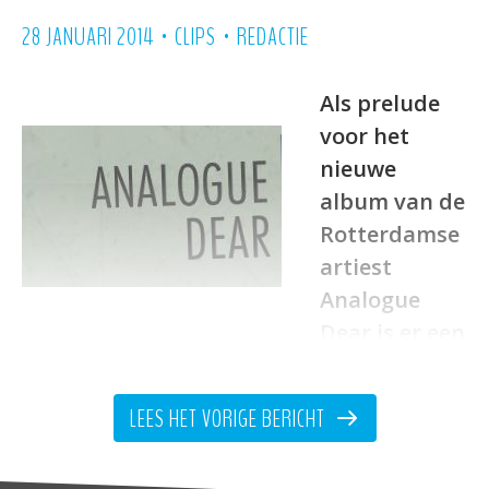
•
•
28 JANUARI 2014
CLIPS
REDACTIE
Als prelude
voor het
nieuwe
album van de
Rotterdamse
artiest
Analogue
Dear is er een
videoclip uitgebracht. Het nog titelloze
album komt deze zomer uit en is
LEES HET VORIGE BERICHT
gecreëerd rondom het concept dat elk
geluid -afgezien van vocalen- in, op, door