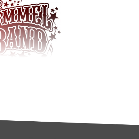
Wat niet meer inhoud
l uw gulle giften… In
avond precies waar uw