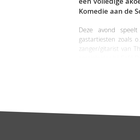
een volledige ako
Komedie aan de S
Deze avond speel
gastartiesten zoals o
zanger/gitarist van 
sessieleider bij Café 
zijn debuut bij De 
bassist van Echo Bowi
De Bommelband speel
dan dat er een fooie
tegenstelling tot ve
donatie naartoe gaat!