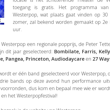
toegang is gratis. Het programma van
Westerpop, wat plaats gaat vinden op 30
zomer, zal bekend worden gemaakt op 2e 
uur.
t Westerpop een regionale popprijs, de Peter Tet
n dit jaar geselecteerd:
Bombilate, Farris, Kell
re, Pangea, Princeton, Audiodaycare
en
27 Way
ordt er één band geselecteerd voor Westerpop, op
er drie bands op deze avond hun performance uitv
e voorronden, dus kom en bepaal mee wie er wordt
 en het Westerpopfestival!