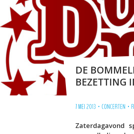
DE BOMMELB
BEZETTING 
•
•
7 MEI 2013
CONCERTEN
R
Zaterdagavond 