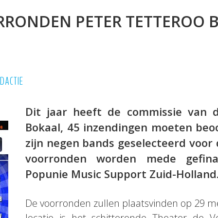
RRONDEN PETER TETTEROO 
DACTIE
Dit jaar heeft de commissie van 
Bokaal, 45 inzendingen moeten beoo
zijn negen bands geselecteerd voor
voorronden worden mede gefinan
Popunie Music Support Zuid-Holland
De voorronden zullen plaatsvinden op 29 mei,
locatie is het schitterende Theater de Ve