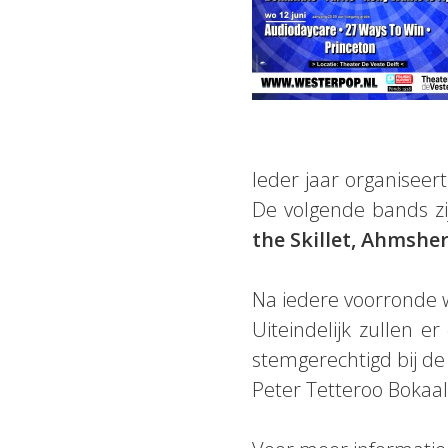
Ieder jaar organiseer
De volgende bands zij
the Skillet, Ahmshe
Na iedere voorronde w
Uiteindelijk zullen 
stemgerechtigd bij d
Peter Tetteroo Bokaal