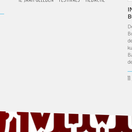
I
B
De
Bo
de
ku
B
d
1