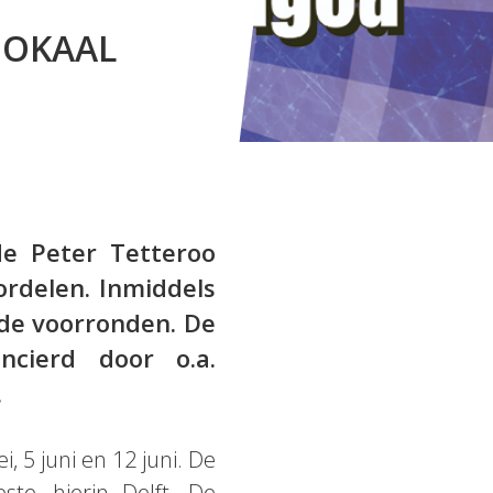
BOKAAL
de Peter Tetteroo
rdelen. Inmiddels
 de voorronden. De
cierd door o.a.
.
 5 juni en 12 juni. De
ste, hierin Delft. De