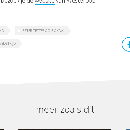
 bezoek je de
website
van Westerpop.
AND
PETER TETTEROO BOKAAL
EDSTRIJD
meer zoals dit