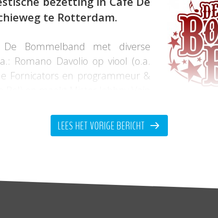
estische bezetting in Café De
chieweg te Rotterdam.
t De Bommelband met diverse
.a.: Romano Davolio op viool (o.a.
The Fornicators en programmeur &
De Bel) en maakt Mister Johhny Vain
Bommelband op de accordeon (o.a.
e).
LEES HET VORIGE BERICHT
t in Café De Komedie naar Amerikaans model. 
npot klaar staat die regelmatig rond gaat voor a
le dubieuze goede doelen in de wereld weet u van