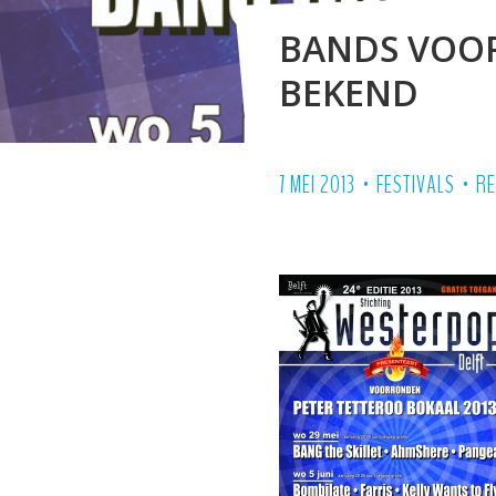
BANDS VOO
BEKEND
•
•
7 MEI 2013
FESTIVALS
RE