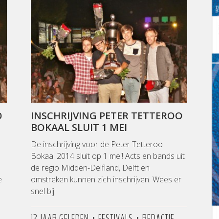
O
INSCHRIJVING PETER TETTEROO
BOKAAL SLUIT 1 MEI
De inschrijving voor de Peter Tetteroo
Bokaal 2014 sluit op 1 mei! Acts en bands uit
de regio Midden-Delfland, Delft en
e
omstreken kunnen zich inschrijven. Wees er
p
snel bij!
•
•
12 JAAR GELEDEN
FESTIVALS
REDACTIE