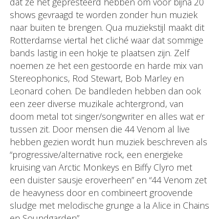
dat ze het gepresteerd hebben om voor bijna 20
shows gevraagd te worden zonder hun muziek
naar buiten te brengen. Qua muziekstijl maakt dit
Rotterdamse viertal het cliché waar dat sommige
bands lastig in een hokje te plaatsen zijn. Zelf
noemen ze het een gestoorde en harde mix van
Stereophonics, Rod Stewart, Bob Marley en
Leonard cohen. De bandleden hebben dan ook
een zeer diverse muzikale achtergrond, van
doom metal tot singer/songwriter en alles wat er
tussen zit. Door mensen die 44 Venom al live
hebben gezien wordt hun muziek beschreven als
“progressive/alternative rock, een energieke
kruising van Arctic Monkeys en Biffy Clyro met
een duister sausje eroverheen” en “44 Venom zet
de heavyness door en combineert groovende
sludge met melodische grunge a la Alice in Chains
en Soundgarden”