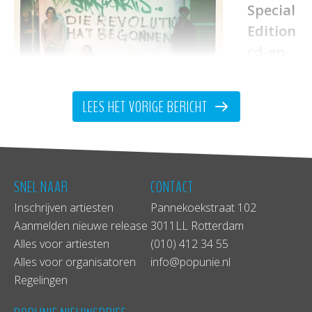
Special
Edition
cd-ep
folk /
indie
LEES HET VORIGE BERICHT
Long
Conversations
is de band van Olaf Caarls. Hij
combineert, net als zijn grote helden Ryan Adams
SNEL NAAR
CONTACT
en Neil Young, folk met rock en indie. Hierbij vult
Inschrijven artiesten
Pannekoekstraat 102
hij zijn songs aan met zijn persoonlijke ‘Closet
Aanmelden nieuwe release
3011LL Rotterdam
Orchestra’, met gebruik van verschillende
Alles voor artiesten
(010) 412 34 55
instrumenten zoals o.a. trombone, cello, piano,
Alles voor organisatoren
info@popunie.nl
mandoline en percussie. Long Conversations is
Regelingen
geen nieuwkomertje. In 2007 won Olaf Caarls met
deze band al de Grote Prijs van Zuid-Holland en