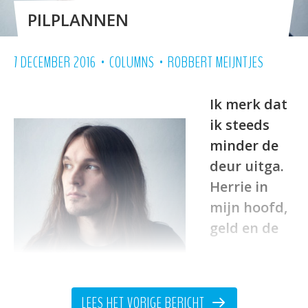
PILPLANNEN
•
•
7 DECEMBER 2016
COLUMNS
ROBBERT MEIJNTJES
Ik merk dat
ik steeds
minder de
deur uitga.
Herrie in
mijn hoofd,
geld en de
LEES HET VORIGE BERICHT