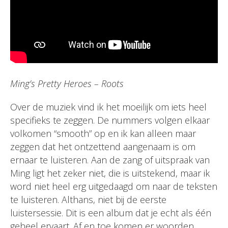
Ming’s Pretty Heroes – Roots
Over de muziek vind ik het moeilijk om iets heel
specifieks te zeggen. De nummers volgen elkaar
volkomen “smooth” op en ik kan alleen maar
zeggen dat het ontzettend aangenaam is om
ernaar te luisteren. Aan de zang of uitspraak van
Ming ligt het zeker niet, die is uitstekend, maar ik
word niet heel erg uitgedaagd om naar de teksten
te luisteren. Althans, niet bij de eerste
luistersessie. Dit is een album dat je echt als één
geheel ervaart. Af en toe komen er woorden