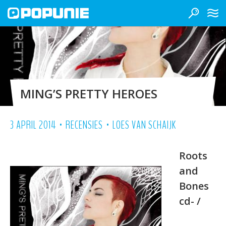
MING’S PRETTY HEROES
•
•
3 APRIL 2014
RECENSIES
LOES VAN SCHAIJK
Roots
and
Bones
cd- /