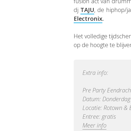
fusion act van drum
dj
TAJU
, de hiphop/j
Electronix
.
Het volledige tijdsc
op de hoogte te blijve
Extra info:
Pre Party Eendracht
Datum: Donderdag 
Locatie: Rotown & 
Entree: gratis
Meer info