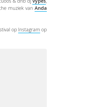
irtuoos & dnb dj
Vypes
,
sche muziek van
Anda
stival op
Instagram
op