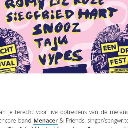
n je terecht voor live optredens van de melanc
athcore band
Menacer
& Friends, singer/songwri