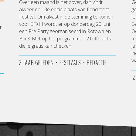
Over een maand is het zover, dan vindt
Go
alweer de 13e editie plaats van Eendracht
ge
Festival. Om alvast in de stemming te komen
ku
voor EFXIII wordt er op donderdag 20 juni
Ee
t
een Pre Party georganiseerd in Rotown en
Oo
Bar3! Met op het programma 12 toffe acts
fe
die je gratis kan checken.
je
in
wa
•
•
2 JAAR GELEDEN
FESTIVALS
REDACTIE
1