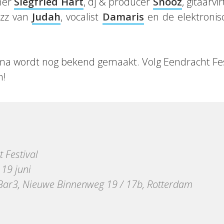
mer
Siegfried Hart
, dj & producer
Snooz
, gitaarv
azz van
Judah
, vocalist
Damaris
en de elektroni
hema wordt nog bekend gemaakt. Volg Eendracht Fe
n!
 Festival
19 juni
Bar3, Nieuwe Binnenweg 19 / 17b, Rotterdam