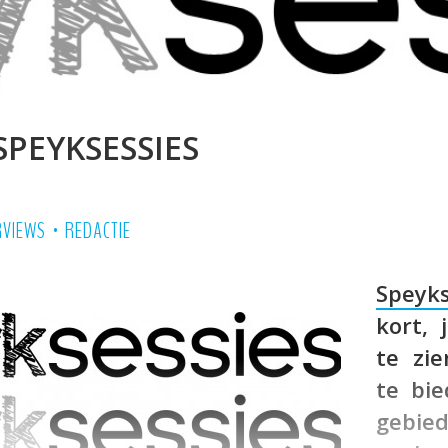
SPEYKSESSIES
•
RVIEWS
REDACTIE
Speyks
kort,
te zi
te bi
gebi