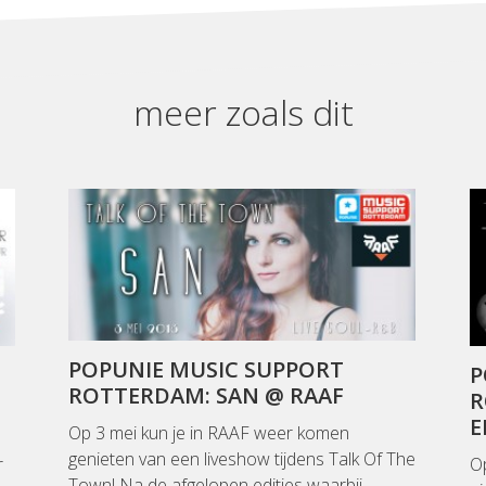
meer zoals dit
POPUNIE MUSIC SUPPORT
P
ROTTERDAM: SAN @ RAAF
R
E
Op 3 mei kun je in RAAF weer komen
genieten van een liveshow tijdens Talk Of The
r
Op
Town! Na de afgelopen edities waarbij