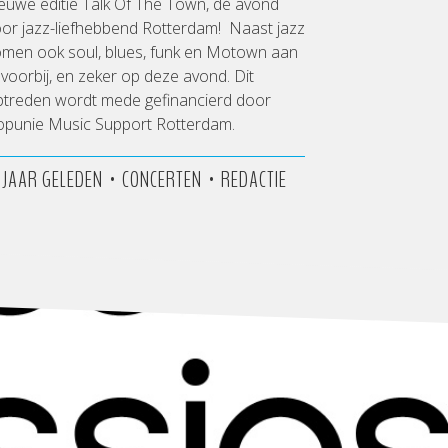
euwe editie Talk Of The Town, dé avond
or jazz-liefhebbend Rotterdam! Naast jazz
omen ook soul, blues, funk en Motown aan
 voorbij, en zeker op deze avond. Dit
ptreden wordt mede gefinancierd door
opunie Music Support Rotterdam.
•
•
3 JAAR GELEDEN
CONCERTEN
REDACTIE