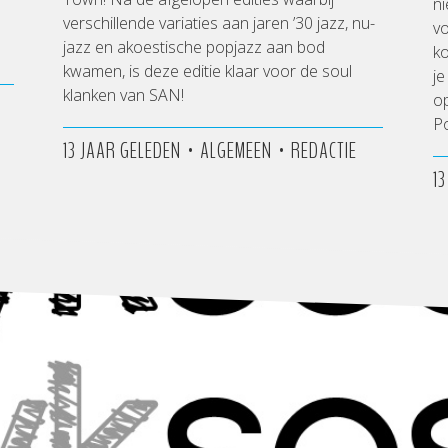
ni
verschillende variaties aan jaren ’30 jazz, nu-
vo
jazz en akoestische popjazz aan bod
k
kwamen, is deze editie klaar voor de soul
je
klanken van SAN!
o
P
•
•
13 JAAR GELEDEN
ALGEMEEN
REDACTIE
1