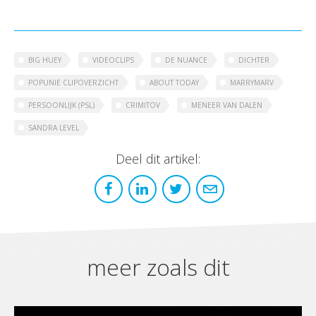
BIG HUEY
VIDEOCLIPS
DE NUANCE
DICHTER
POPUNIE CLIPOVERZICHT
ABOUT TODAY
MARRYMARV
PERSOONLIJK (PSL)
CRIMITOV
MENEER VAN DALEN
SANDRA LEVEL
Deel dit artikel:
meer zoals dit