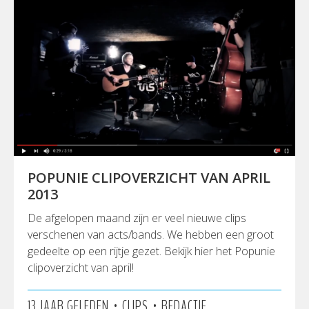
POPUNIE CLIPOVERZICHT VAN APRIL
2013
De afgelopen maand zijn er veel nieuwe clips
verschenen van acts/bands. We hebben een groot
gedeelte op een rijtje gezet. Bekijk hier het Popunie
clipoverzicht van april!
•
•
13 JAAR GELEDEN
CLIPS
REDACTIE