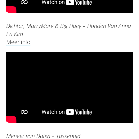
Dichter, MarryMarv & Big Huey – Honden Van Anna
En Kim
Meer info
Meneer van Dalen – Tussentijd