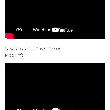
Sandra LeveL – Don’t Give Up
Meer info