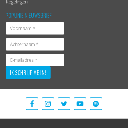
Regelingen
POPUNIE NIEUWSBRIEF
Waar is jouw steun o.a. voor nodig?
De NoizBoiz releaseparties zijn door de jaren
heen legendarisch geweest. Met jouw steun
willen ze dit keer opnieuw een onvergetelijk
evenement organiseren met nationale en
internationale namen. En dat niet alleen; ook staat