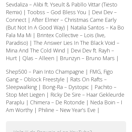
Sevdaliza – Alibi ft. Yseult & Pabllo Vittar (Tiësto
Remix) | Toobss – God Bless You | Devi Dev –
Connect | After Elmer – Christmas Came Early
(But Not In A Good Way) | Natalia Santos – Ka Bo
Fala Ma Mi | Brintex Collective – Loïs (live,
Paradiso) | The Answer Lies In The Black Void –
Mina And The Cold Wind | Devi Dev ft. Rayh –
Hurt | Qlas – Alleen | Brunzyn – Bruno Mars |
Shep500 – Pain Into Champagne | FMG, Figo
Gang – Oblock Freestyle | Rats On Rafts –
Sleepwalking | Bong-Ra – Dystopic | Pachito –
Stop Met Liegen | Ricky De Sire – Haar Gekleurde
Paraplu | Chimera – De Rotonde | Neda Boin – I
Am Worthy | Philine – New Year’s Eve |