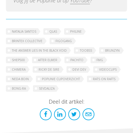
Volg jij de Popunie al op
YouTube
?
NATALIA SANTOS
QLAS
PHILINE
BRINTEX COLLECTIVE
FIGOGANG
THE ANSWER LIES IN THE BLACK VOID
TOOBSS
BRUNZYN
SHEP500
AFTER ELMER
PACHITO
FMG
CHIMERA
RICKY DE SIRE
DEVI DEV
VIDEOCLIPS
NEDA BOIN
POPUNIE CLIPOVERZICHT
RATS ON RAFTS
BONG-RA
SEVDALIZA
Deel dit artikel: