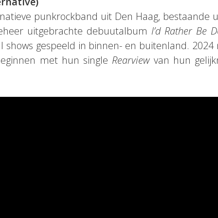
ernative)
natieve punkrockband uit Den Haag, bestaande uit
beheer uitgebrachte debuutalbum
I’d Rather Be 
l shows gespeeld in binnen- en buitenland. 2024 
 beginnen met hun single
Rearview
van hun gelijk