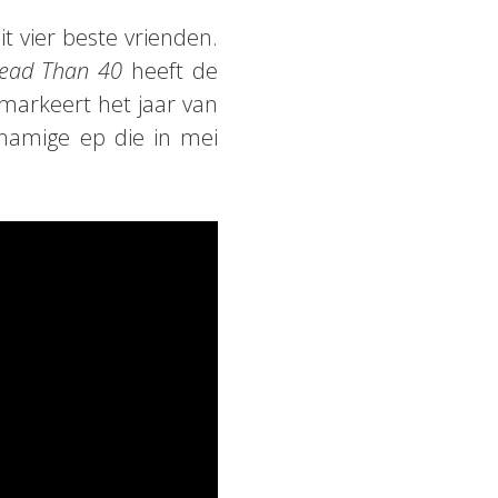
 vier beste vrienden.
Dead Than 40
heeft de
markeert het jaar van
namige ep die in mei