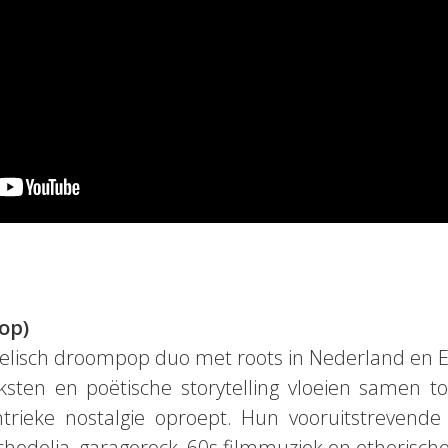
op)
delisch droompop duo met roots in Nederland en E
ksten en poëtische storytelling vloeien samen tot 
trieke nostalgie oproept. Hun vooruitstrevende 
chedelia, garagerock, 60s filmmuziek en etherisc