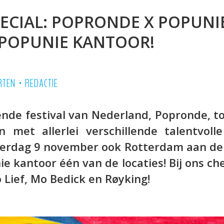
CIAL: POPRONDE X POPUNIE 
T POPUNIE KANTOOR!
•
RTEN
REDACTIE
ende festival van Nederland, Popronde, t
 met allerlei verschillende talentvoll
terdag 9 november ook Rotterdam aan de 
ie kantoor één van de locaties! Bij ons che
 Lief, Mo Bedick en Røyking!