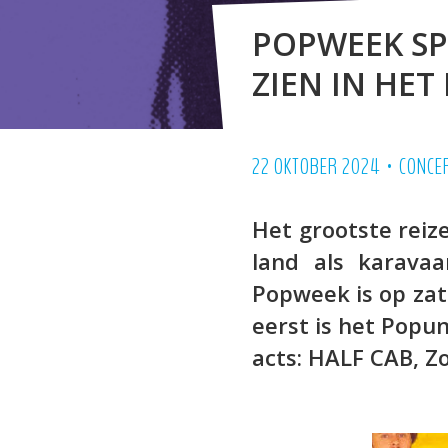
POPWEEK SPE
ZIEN IN HE
•
22 OKTOBER 2024
CONCE
Het grootste reiz
land als karavaan
Popweek is op za
eerst is het Popun
acts: HALF CAB, Zo