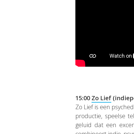
15:00
Zo Lief
(indiep
Zo Lief is een psyche
productie, speelse te
geluid dat een excen
combineert indie, psy