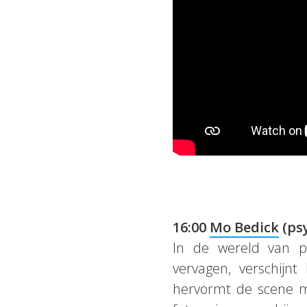
16:00
Mo Bedick
(psy
In de wereld van p
vervagen, verschijn
hervormt de scene me