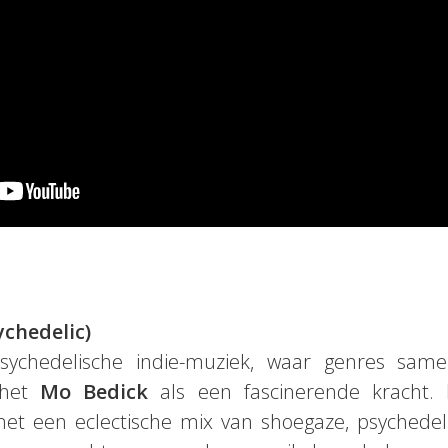
chedelic)
sychedelische indie-muziek, waar genres sa
t het
Mo Bedick
als een fascinerende kracht. 
t een eclectische mix van shoegaze, psychedel