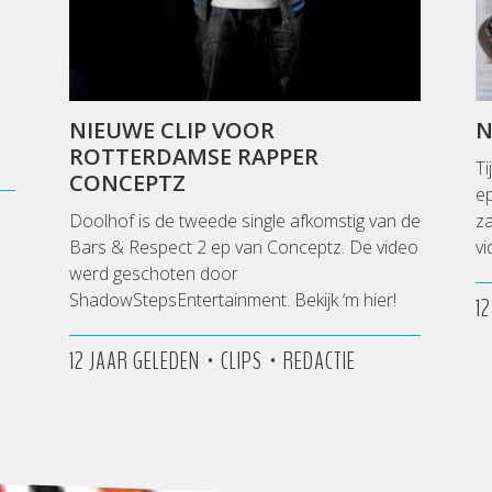
NIEUWE CLIP VOOR
N
ROTTERDAMSE RAPPER
Ti
CONCEPTZ
e
Doolhof is de tweede single afkomstig van de
za
Bars & Respect 2 ep van Conceptz. De video
vi
werd geschoten door
ShadowStepsEntertainment. Bekijk ‘m hier!
1
•
•
12 JAAR GELEDEN
CLIPS
REDACTIE