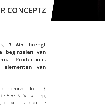
ER CONCEPTZ
s, 1 Mic
brengt
e beginselen van
ma Productions
le elementen van
jn verzorgd door DJ
 de
Bars & Respect
ep,
, of voor 7 euro te