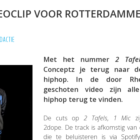
EOCLIP VOOR ROTTERDAMM
DACTIE
Met het nummer
2 Tafel
Conceptz je terug naar d
hiphop. In de door Rhe
geschoten video zijn al
hiphop terug te vinden.
De cuts op
2 Tafels, 1 Mic
zi
2dope. De track is afkomstig van
die te beluisteren is via
Spotify