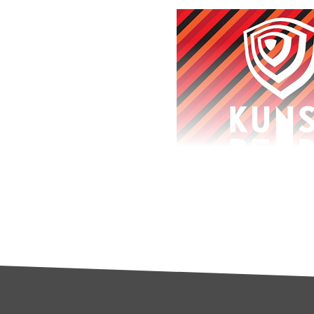
jaar zich in voor de 
Theater & Performan
april (
Paard van Troj
staan zaterdag 3 me
Vervolgd
.