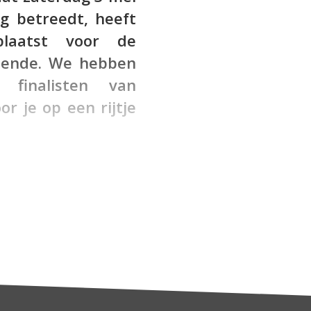
 betreedt, heeft
plaatst voor de
tbende. We hebben
 finalisten van
r je op een rijtje
chreven meer dan 200
0 acts van 13 t/m 18
atie, Muziek, Taal of
tterdam
) en zondag 6
plaats en de winnaars
stbende 2014 is
Wordt