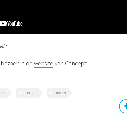
 Mic
 bezoek je de
website
van Concepz.
LIPS
HIPHOP
URBAN