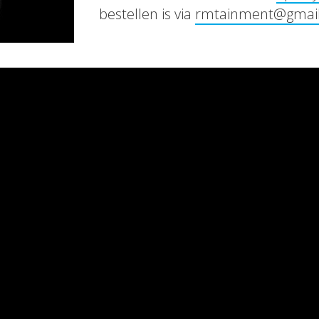
bestellen is via
rmtainment@gmai