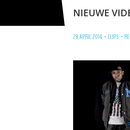
NIEUWE VID
•
•
28 APRIL 2014
CLIPS
RE