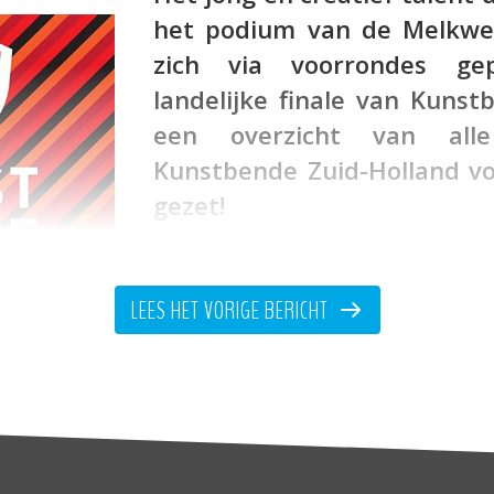
het podium van de Melkweg
zich via voorrondes ge
landelijke finale van Kuns
een overzicht van alle
Kunstbende Zuid-Holland voo
gezet!
Voor deze Kunstbende editie s
deelnemende jongeren in ruim 11
LEES HET VORIGE BERICHT
categorieën Dans, DJ, Expo, Fashion, Film & Anim
ce. Op zondag 16 maart (
Theater Zuidplein, Ro
e, Den Haag
) vonden twee regionale voorrondes 
i in de landelijke finale. Het thema van Kun