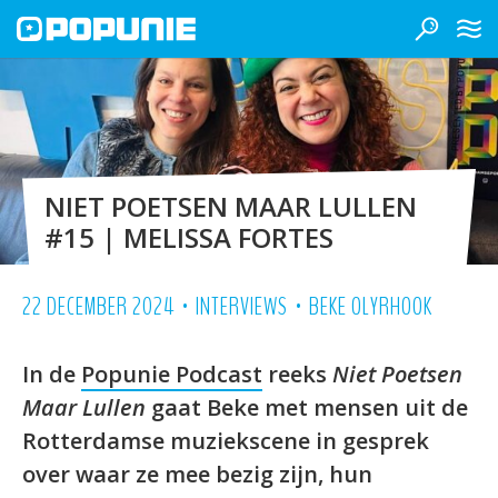
NIET POETSEN MAAR LULLEN
#15 | MELISSA FORTES
•
•
22 DECEMBER 2024
INTERVIEWS
BEKE OLYRHOOK
In de
⁠Popunie Podcast⁠
reeks
Niet Poetsen
Maar Lullen
gaat Beke met mensen uit de
Rotterdamse muziekscene in gesprek
over waar ze mee bezig zijn, hun