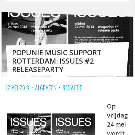
POPUNIE MUSIC SUPPORT
ROTTERDAM: ISSUES #2
RELEASEPARTY
•
•
12 MEI 2013
ALGEMEEN
REDACTIE
Op
vrijdag
24 mei
wordt