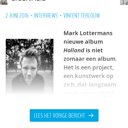
•
•
2 JUNI 2016
INTERVIEWS
VINCENT TERLOUW
Mark Lottermans
nieuwe album
Holland
is niet
zomaar een album.
Het is een project,
een kunstwerk op
zich, dat langzaam
maar zeker uitdijt.
Schilders, dichters,
fotografen,
LEES HET VORIGE BERICHT
kunstenaars en ‘echt
authentieke mensen’ laten zich