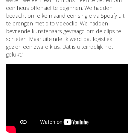
wisten we een team om ons heen te zetten om
een heus offensief te beginnen. We hadden
bedacht om elke maand een single via Spotify uit
te brengen met dito videoclip. We hadden
bevriende kunstenaars gevraagd om de clips te
schieten. Maar uiteindelijk werd dat logistiek
gezien een zware klus. Dat is uiteindelijk niet
gelukt.’