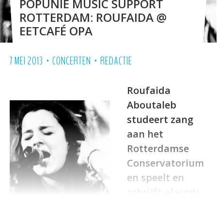
POPUNIE MUSIC SUPPORT
ROTTERDAM: ROUFAIDA @
EETCAFÉ OPA
•
•
7 MEI 2013
CONCERTEN
REDACTIE
Roufaida
Aboutaleb
studeert zang
aan het
Rotterdamse
Conservatorium
en speelt en
schrijft al sinds
haar vroege