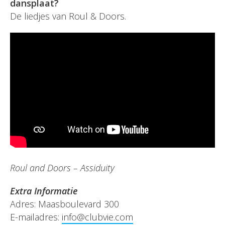
dansplaat?
De liedjes van Roul & Doors.
Roul and Doors – Assiduity
Extra Informatie
Adres: Maasboulevard 300
E-mailadres:
info@clubvie.com