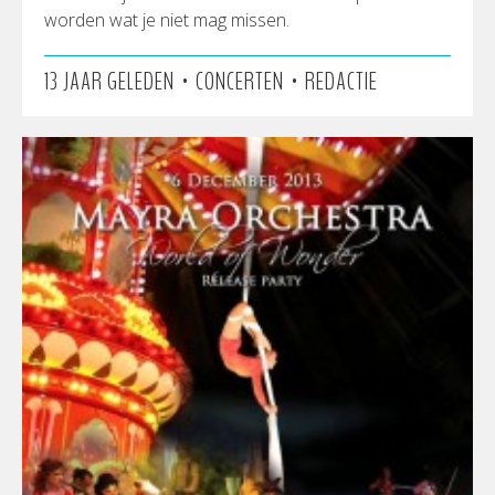
worden wat je niet mag missen.
•
•
13 JAAR GELEDEN
CONCERTEN
REDACTIE