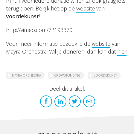
In ruil voor iedere donatie willen zij ook graag iets
terug doen. Bekijk het op de
website
van
voordekunst
!
http://vimeo.com/72193370
Voor meer informatie bezoek je de
website
van
Mayra Orchestra. Wil je doneren, dan kan dat
hier
.
MAYRA ORCHESTRA
CROWDFUNDING
VOORDEKUNST
Deel dit artikel: