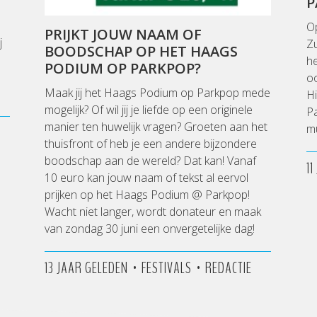
P
O
PRIJKT JOUW NAAM OF
j
Zu
BOODSCHAP OP HET HAAGS
h
PODIUM OP PARKPOP?
oo
Maak jij het Haags Podium op Parkpop mede
H
mogelijk? Of wil jij je liefde op een originele
P
manier ten huwelijk vragen? Groeten aan het
mu
thuisfront of heb je een andere bijzondere
boodschap aan de wereld? Dat kan! Vanaf
1
10 euro kan jouw naam of tekst al eervol
prijken op het Haags Podium @ Parkpop!
Wacht niet langer, wordt donateur en maak
van zondag 30 juni een onvergetelijke dag!
•
•
13 JAAR GELEDEN
FESTIVALS
REDACTIE