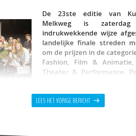
De 23ste editie van Ku
Melkweg is zaterda
indrukwekkende wijze afges
landelijke finale streden 
om de prijzen in de categori
Fashion, Film & Animatie,
Theater & Performance. Pe
een vakjury de winnaars aan
zijn tijdens regionale voorrondes uit 3779 inschr
LEES HET VORIGE BERICHT
aag zijn daar de volgende winnaars van de la
en: