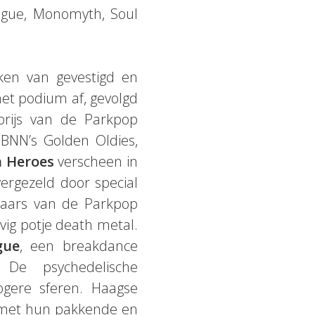
ague, Monomyth, Soul
ken van gevestigd en
et podium af, gevolgd
prijs van de Parkpop
BNN’s Golden Oldies,
 Heroes
verscheen in
ergezeld door special
nnaars van de Parkpop
vig potje death metal.
gue
, een breakdance
 De psychedelische
ogere sferen. Haagse
 met hun pakkende en