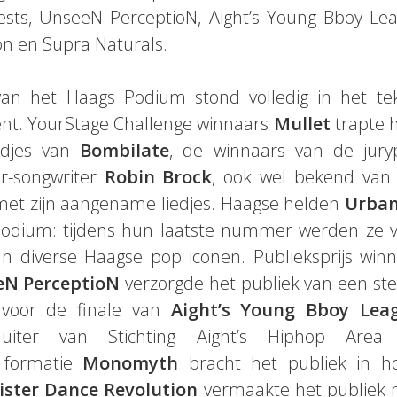
ests, UnseeN PerceptioN, Aight’s Young Bboy Le
on en Supra Naturals.
n het Haags Podium stond volledig in het te
nt. YourStage Challenge winnaars
Mullet
trapte h
edjes van
Bombilate
, de winnaars van de jury
er-songwriter
Robin Brock
, ook wel bekend van 
 met zijn aangename liedjes. Haagse helden
Urban
podium: tijdens hun laatste nummer werden ze v
n diverse Haagse pop iconen. Publieksprijs wi
eN PerceptioN
verzorgde het publiek van een ste
 voor de finale van
Aight’s Young Bboy Lea
sluiter van Stichting Aight’s Hiphop Area.
k formatie
Monomyth
bracht het publiek in h
Sister Dance Revolution
vermaakte het publiek