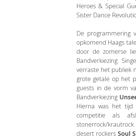
Heroes & Special Gu
Sister Dance Revoluti
De programmering va
opkomend Haags tale
door de zomerse li
Bandverkiezing. Sing
verraste het publiek
grote getale op het 
guests in de vorm va
Bandverkiezing
Unse
Hierna was het tijd
competitie als af
stonerrock/krautroc
desert rockers
Soul 