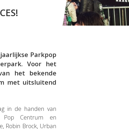
CES!
jaarlijkse Parkpop
derpark. Voor het
 van het bekende
um met uitsluitend
lag in de handen van
gs Pop Centrum en
e, Robin Brock, Urban