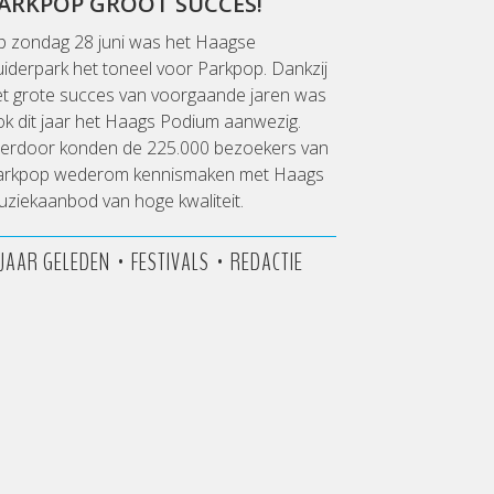
ARKPOP GROOT SUCCES!
p zondag 28 juni was het Haagse
iderpark het toneel voor Parkpop. Dankzij
et grote succes van voorgaande jaren was
k dit jaar het Haags Podium aanwezig.
ierdoor konden de 225.000 bezoekers van
arkpop wederom kennismaken met Haags
ziekaanbod van hoge kwaliteit.
•
•
1 JAAR GELEDEN
FESTIVALS
REDACTIE