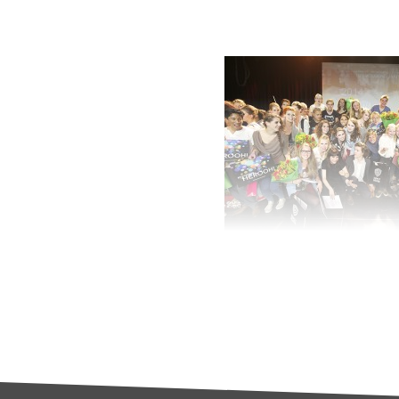
De afgelopen maanden 
geselecteerd. Vand
Kunstbende uit gekoz