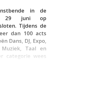
nstbende in de
g 29 juni op
loten. Tijdens de
meer dan 100 acts
eën Dans, DJ, Expo,
 Muziek, Taal en
r categorie wees
.
ijvingen ruim 100 acts
ndelijke finale van