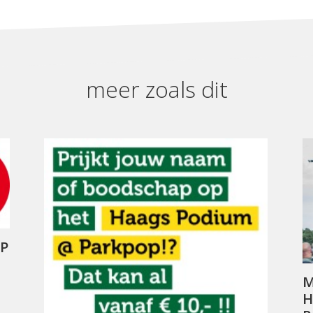
meer zoals dit
P
M
H