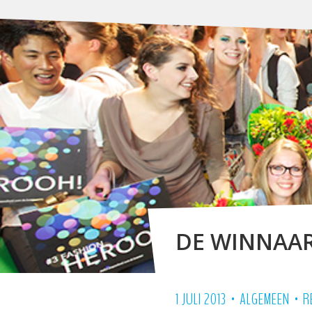
DE WINNAAR
•
•
1 JULI 2013
ALGEMEEN
R