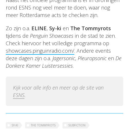
Naast het officiële programma is er in Groningen
rond ESNS nog veel meer te doen, waar nog
meer Rotterdamse acts te checken zijn.
Zo zijn o.a.
ELINE
,
Sy-ki
en
The Tommyrots
tijdens de
Penguin Showcases
in de stad te zien.
Check hiervoor het volledige programma op
showcases.pinguinradio.com/
. Andere events
deze dagen zijn o.a.
Jagersonic
,
Pleuropsonic
en
De
Donkere Kamer Luistersessies
.
Kijk voor alle info en meer op de site van
ESNS
.
SY-KI
THE TOMMYROTS
SUBFICTION