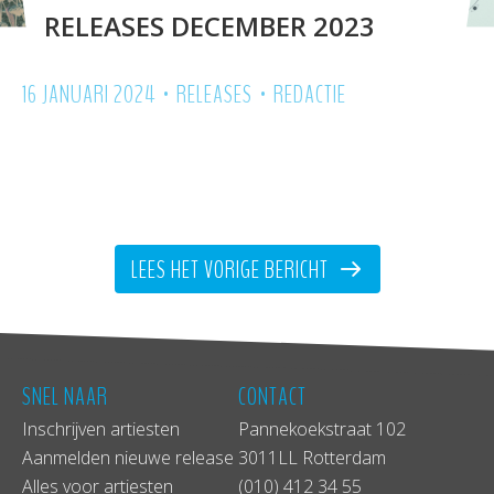
RELEASES DECEMBER 2023
•
•
16 JANUARI 2024
RELEASES
REDACTIE
LEES HET VORIGE BERICHT
SNEL NAAR
CONTACT
Inschrijven artiesten
Pannekoekstraat 102
Aanmelden nieuwe release
3011LL Rotterdam
Alles voor artiesten
(010) 412 34 55