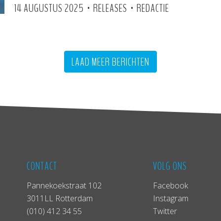
•
•
14 AUGUSTUS 2025
RELEASES
REDACTIE
LAAD MEER BERICHTEN
CONTACT
VOLG ONS
Pannekoekstraat 102
Facebook
3011LL Rotterdam
Instagram
(010) 412 34 55
Twitter