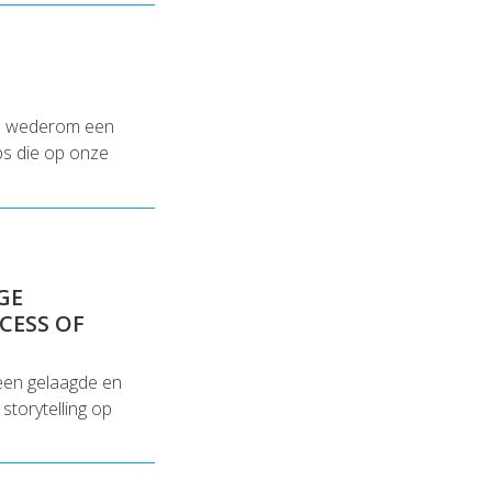
en wederom een
ips die op onze
GE
CESS OF
 een gelaagde en
storytelling op