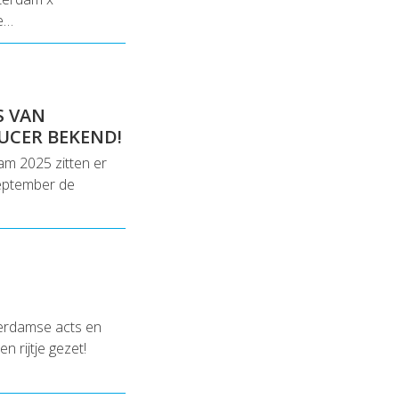
e…
S VAN
UCER BEKEND!
am 2025 zitten er
september de
terdamse acts en
 rijtje gezet!