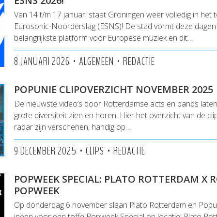
ESNS 2026!
Van 14 t/m 17 januari staat Groningen weer volledig in het 
Eurosonic-Noorderslag (ESNS)! De stad vormt deze dagen 
belangrijkste platform voor Europese muziek en dit…
•
•
8 JANUARI 2026
ALGEMEEN
REDACTIE
POPUNIE CLIPOVERZICHT NOVEMBER 2025
De nieuwste video’s door Rotterdamse acts en bands lat
grote diversiteit zien en horen. Hier het overzicht van de cl
radar zijn verschenen, handig op…
•
•
9 DECEMBER 2025
CLIPS
REDACTIE
POPWEEK SPECIAL: PLATO ROTTERDAM X
POPWEEK
Op donderdag 6 november slaan Plato Rotterdam en Popu
ineen voor een toffe Popweek Special op locatie: Plato Ro