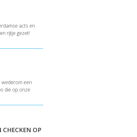
terdamse acts en
 rijtje gezet!
en wederom een
ips die op onze
AN CHECKEN OP