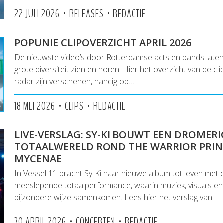
•
•
22 JULI 2026
RELEASES
REDACTIE
POPUNIE CLIPOVERZICHT APRIL 2026
De nieuwste video’s door Rotterdamse acts en bands lat
grote diversiteit zien en horen. Hier het overzicht van de cl
radar zijn verschenen, handig op…
•
•
18 MEI 2026
CLIPS
REDACTIE
LIVE-VERSLAG: SY-KI BOUWT EEN DROMERI
TOTAALWERELD ROND THE WARRIOR PRIN
MYCENAE
In Vessel 11 bracht Sy-Ki haar nieuwe album tot leven met
meeslepende totaalperformance, waarin muziek, visuals en 
bijzondere wijze samenkomen. Lees hier het verslag van…
•
•
30 APRIL 2026
CONCERTEN
REDACTIE