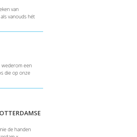
teken van
als vanouds hét
en wederom een
ips die op onze
 ROTTERDAMSE
nie de handen
tterdam x