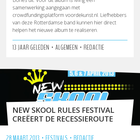
Bones uit. Voor dit album is Ming een
samenwerking aangegaan met
crowdfundingsplatform voordekunst.nl. Liefhebbers
van deze Rotterdamse band kunnen hier direct
helpen het nieuwe album te realiseren.
•
•
13 JAAR GELEDEN
ALGEMEEN
REDACTIE
NEW SKOOL RULES FESTIVAL
CREËERT DE RECESSIEROUTE
•
•
28 MAART 2013
FESTIVALS
REDACTIE