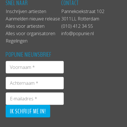
SNEL NAAR
CONTACT
Inschrijven artiesten
Pannekoekstraat 102
Aanmelden nieuwe release
3011LL Rotterdam
Bij deze hotspots zullen de meest belangrijke
Alles voor artiesten
(010) 412 34 55
‘movers en shakers’ uit de industrie ook op zoek
Alles voor organisatoren
info@popunie.nl
zijn naar talent en is publiek natuurlijk ook van
Regelingen
harte welkom.
POPUNIE NIEUWSBRIEF
De route gaat op 5 april bij De Unie in Rotterdam
van start, waar men al in het restaurant
opkomende wereldsterren kan zien langslopen
gevolgd door de grootste muziekindustrie Movers
& Shakers’die graag met een ieder een gesprekje
willen starten.
Om 20:00 uur is er op deze dag de mogelijkheid
om voor maar 5 euro, meer kennis op te doen
tijdens het Industry Night panel. Tijdens dit panel