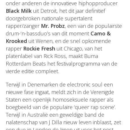
onder anderen de innovatieve hiphopproducer
Black Milk
uit Detroit, het dit jaar definitief
doorgebroken nationale supertalent
rapper/zanger
Mr. Probz
, een van de populairste
drum-‘n-bassduo’s van dit moment
Camo &
Krooked
uit Wenen, en de snel opkomende
rapper
Rockie Fresh
uit Chicago, van het
platenlabel van Rick Ross, maakt Buma
Rotterdam Beats het festivalprogramma van de
vierde editie compleet.
Terwijl in Denemarken de electronic soul een
nieuwe fase ingaat, meldt zich in de Verenigde
Staten een openlijk homoseksuele rapper als
boegbeeld van de populaire ‘queer rap scene’.
Terwijl in Australië een geweldige band de
nalatenschap van J Dilla nieuw leven inblaast, zet
een duo in Londen de lijnen uit voor het post-