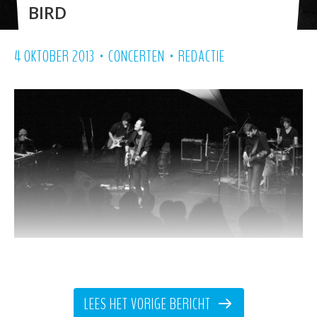
BIRD
•
•
4 OKTOBER 2013
CONCERTEN
REDACTIE
The Breakfast Club zorgt voor het
ultieme zondagmiddaggevoel in BIRD.
LEES HET VORIGE BERICHT
Een huiskamer op locatie voor mensen