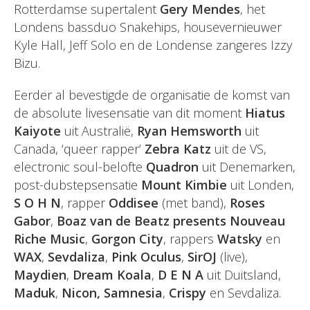
Rotterdamse supertalent
Gery Mendes
, het
Londens bassduo Snakehips, housevernieuwer
Kyle Hall, Jeff Solo en de Londense zangeres Izzy
Bizu.
Eerder al bevestigde de organisatie de komst van
de absolute livesensatie van dit moment
Hiatus
Kaiyote
uit Australië,
Ryan Hemsworth
uit
Canada, ‘queer rapper’
Zebra Katz
uit de VS,
electronic soul-belofte
Quadron
uit Denemarken,
post-dubstepsensatie
Mount Kimbie
uit Londen,
S O H N
, rapper
Oddisee
(met band),
Roses
Gabor
,
Boaz van de Beatz presents Nouveau
Riche Music
,
Gorgon City
, rappers
Watsky
en
WAX
,
Sevdaliza
,
Pink Oculus
,
SirOJ
(live),
Maydien
,
Dream Koala
,
D E N A
uit Duitsland,
Maduk
,
Nicon, Samnesia
,
Crispy
en Sevdaliza.