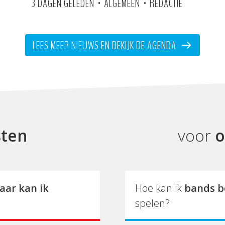
•
•
3 DAGEN GELEDEN
ALGEMEEN
REDACTIE
LEES MEER NIEUWS EN BEKIJK DE AGENDA
sten
voor
o
aar kan ik
Hoe kan ik
bands b
spelen?