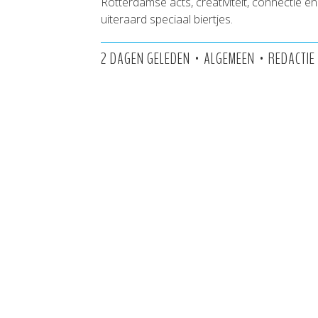
Rotterdamse acts, creativiteit, connectie en
uiteraard speciaal biertjes.
•
•
2 DAGEN GELEDEN
ALGEMEEN
REDACTIE