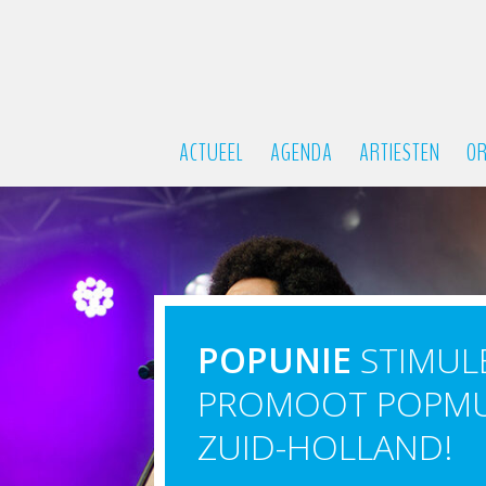
ACTUEEL
AGENDA
ARTIESTEN
OR
POPUNIE
STIMULE
PROMOOT POPMUZ
ZUID-HOLLAND!