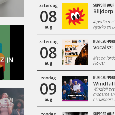
zaterdag
SUPPORT YOUR 
08
Blijdorp 
4 podia met 
aug
Nyarko en Le
zaterdag
MUSIC SUPPOR
08
Vocalsz:
ZIJN
Met oa Jorda
aug
Flower
zondag
MUSIC SUPPORT
09
Windfall
Windfall bre
moderne en 
aug
herkenbare k
zondag
SUPPORT YOUR 