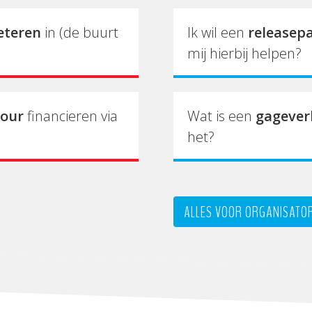
eteren
in (de buurt
Ik wil een
releasep
mij hierbij helpen?
tour
financieren via
Wat is een
gagever
het?
ALLES VOOR ORGANISATO