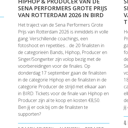
HIPHOP & PRODUCER VAN DE
S
SENA PERFORMERS GROTE PRIJS
S
VAN ROTTERDAM 2026 IN BIRD
V
T
Het traject van de Sena Performers Grote
Prijs van Rotterdam 2026 is inmiddels in volle
He
gang. Verschillende coachings, een
Pr
fotoshoot en repetities… de 20 finalisten in
ga
de categorieën Bands, Hiphop, Producer en
fo
Singer/Songwriter zijn volop bezig met de
d
voorbereidingen voor de finales. Op
Si
donderdag 17 september gaan de finalisten
vo
in de categorie Hiphop en de finalisten in de
18
categorie Producer de strijd met elkaar aan
ca
in BIRD. Tickets voor de finale van Hiphop en
el
Producer zijn al te koop en kosten €8,50.
de
Ben jij er ook bij om de finalisten te
ji
supporten?
4