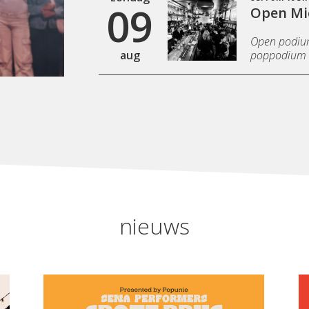
09
Open Mi
Open podium 
aug
poppodium 
nieuws