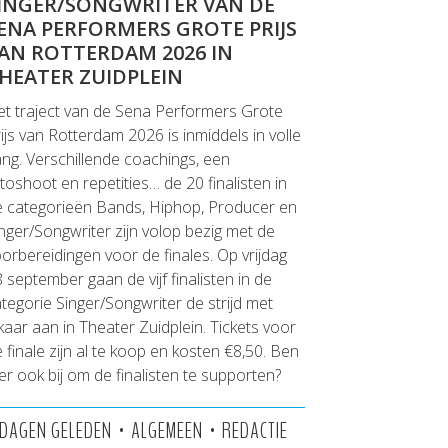
INGER/SONGWRITER VAN DE
ENA PERFORMERS GROTE PRIJS
AN ROTTERDAM 2026 IN
HEATER ZUIDPLEIN
t traject van de Sena Performers Grote
ijs van Rotterdam 2026 is inmiddels in volle
ng. Verschillende coachings, een
toshoot en repetities… de 20 finalisten in
e categorieën Bands, Hiphop, Producer en
nger/Songwriter zijn volop bezig met de
orbereidingen voor de finales. Op vrijdag
 september gaan de vijf finalisten in de
tegorie Singer/Songwriter de strijd met
kaar aan in Theater Zuidplein. Tickets voor
 finale zijn al te koop en kosten €8,50. Ben
j er ook bij om de finalisten te supporten?
•
•
 DAGEN GELEDEN
ALGEMEEN
REDACTIE