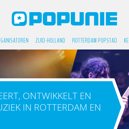
GANISATOREN
ZUID-HOLLAND
ROTTERDAM POPSTAD
KE
ERT, ONTWIKKELT EN
IEK IN ROTTERDAM EN