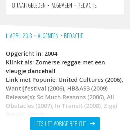
•
•
13 JAAR GELEDEN
ALGEMEEN
REDACTIE
•
•
11 APRIL 2013
ALGEMEEN
REDACTIE
Opgericht in:
2004
Klinkt als:
Zomerse reggae met een
vleugje dancehall
Link met Popunie:
United Cultures (2006),
Wantijfestival (2006), HB&AS3 (2009)
Release(s):
So Much Reasons (2006), All
Obstacles (2007), In Transit (2008), Ziggi
Recado (2011)
Voorgaande bands:
Ziggi
LEES HET VORIGE BERICHT