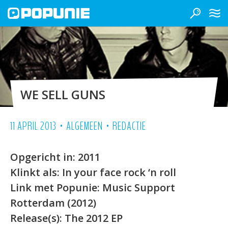
WE SELL GUNS
•
•
11 APRIL 2013
ALGEMEEN
REDACTIE
Opgericht in:
2011
Klinkt als:
In your face rock ‘n roll
Link met Popunie:
Music Support
Rotterdam (2012)
Release(s):
The 2012 EP