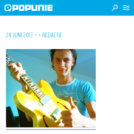
•
•
24 JUNI 2013
REDACTIE