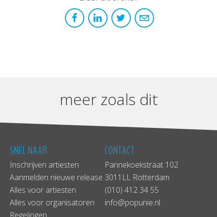
meer zoals dit
SNEL NAAR
CONTACT
Inschrijven artiesten
Pannekoekstraat 102
Aanmelden nieuwe release
3011LL Rotterdam
Alles voor artiesten
(010) 412 34 55
Alles voor organisatoren
info@popunie.nl
Regelingen