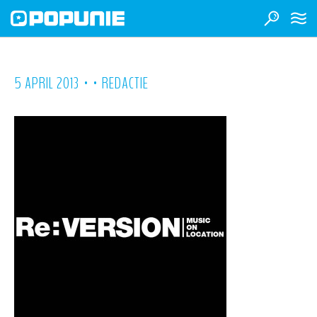
•
•
5 APRIL 2013
REDACTIE