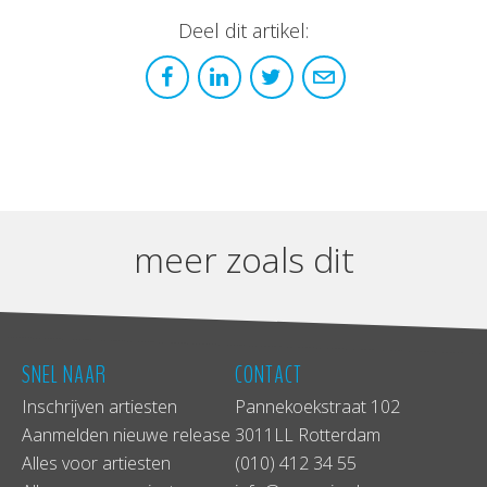
Deel dit artikel:
meer zoals dit
SNEL NAAR
CONTACT
Inschrijven artiesten
Pannekoekstraat 102
Aanmelden nieuwe release
3011LL Rotterdam
Alles voor artiesten
(010) 412 34 55