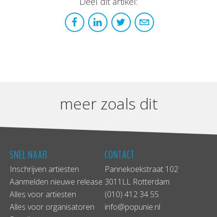
Deel dit artikel:
meer zoals dit
SNEL NAAR
CONTACT
Inschrijven artiesten
Pannekoekstraat 102
Aanmelden nieuwe release
3011LL Rotterdam
Alles voor artiesten
(010) 412 34 55
Alles voor organisatoren
info@popunie.nl