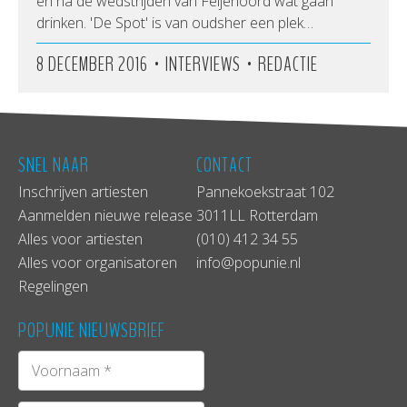
en na de wedstrijden van Feijenoord wat gaan
drinken. 'De Spot' is van oudsher een plek…
•
•
8 DECEMBER 2016
INTERVIEWS
REDACTIE
SNEL NAAR
CONTACT
Inschrijven artiesten
Pannekoekstraat 102
Aanmelden nieuwe release
3011LL Rotterdam
Alles voor artiesten
(010) 412 34 55
Alles voor organisatoren
info@popunie.nl
Regelingen
POPUNIE NIEUWSBRIEF