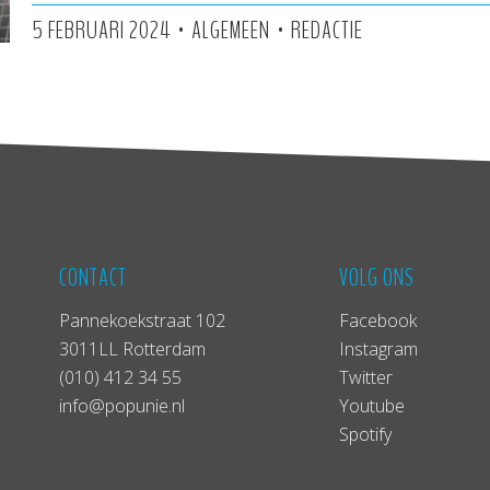
•
•
5 FEBRUARI 2024
ALGEMEEN
REDACTIE
CONTACT
VOLG ONS
Pannekoekstraat 102
Facebook
3011LL Rotterdam
Instagram
(010) 412 34 55
Twitter
info@popunie.nl
Youtube
Spotify