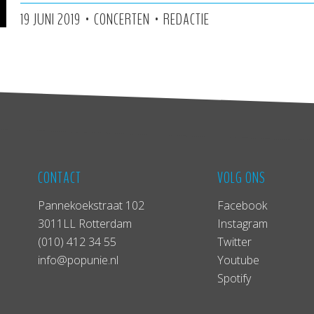
•
•
19 JUNI 2019
CONCERTEN
REDACTIE
CONTACT
VOLG ONS
Pannekoekstraat 102
Facebook
3011LL Rotterdam
Instagram
(010) 412 34 55
Twitter
info@popunie.nl
Youtube
Spotify