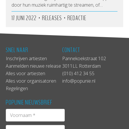
door hun muziek ruimhartig te streamen, of…
•
•
17 JUNI 2022
RELEASES
REDACTIE
SNEL NAAR
CONTACT
Inschrijven artiesten
Pannekoekstraat 102
Aanmelden nieuwe release
3011LL Rotterdam
Alles voor artiesten
(010) 412 34 55
Alles voor organisatoren
info@popunie.nl
Regelingen
POPUNIE NIEUWSBRIEF