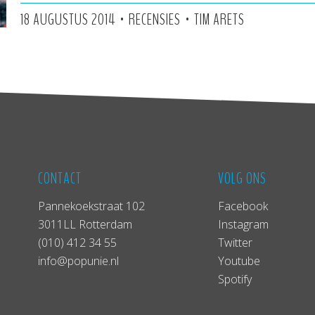
•
•
18 AUGUSTUS 2014
RECENSIES
TIM ARETS
CONTACT
VOLG ONS
Pannekoekstraat 102
Facebook
3011LL Rotterdam
Instagram
(010) 412 34 55
Twitter
info@popunie.nl
Youtube
Spotify