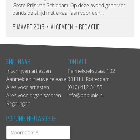
Grote Prijs van Schiedam. Op deze avond gaan vier
bands de strijd met elkaar aan voor een…
•
•
5 MAART 2015
ALGEMEEN
REDACTIE
SNEL NAAR
CONTACT
Inschrijven artiesten
Pannekoekstraat 102
Aanmelden nieuwe release
3011LL Rotterdam
Alles voor artiesten
(010) 412 34 55
Alles voor organisatoren
info@popunie.nl
Regelingen
POPUNIE NIEUWSBRIEF