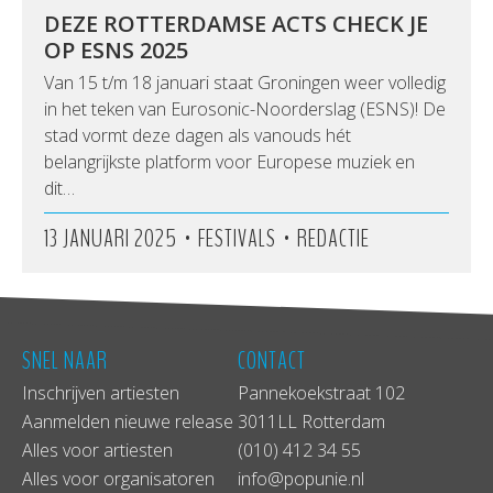
DEZE ROTTERDAMSE ACTS CHECK JE
OP ESNS 2025
Van 15 t/m 18 januari staat Groningen weer volledig
in het teken van Eurosonic-Noorderslag (ESNS)! De
stad vormt deze dagen als vanouds hét
belangrijkste platform voor Europese muziek en
dit…
•
•
13 JANUARI 2025
FESTIVALS
REDACTIE
SNEL NAAR
CONTACT
Inschrijven artiesten
Pannekoekstraat 102
Aanmelden nieuwe release
3011LL Rotterdam
Alles voor artiesten
(010) 412 34 55
Alles voor organisatoren
info@popunie.nl