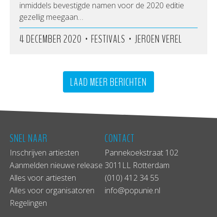
inmiddels bevestigde namen voor de 2020 editie
gezellig meegaan…
•
•
4 DECEMBER 2020
FESTIVALS
JEROEN VEREL
LAAD MEER BERICHTEN
SNEL NAAR
CONTACT
Inschrijven artiesten
Pannekoekstraat 102
Aanmelden nieuwe release
3011LL Rotterdam
Alles voor artiesten
(010) 412 34 55
Alles voor organisatoren
info@popunie.nl
Regelingen