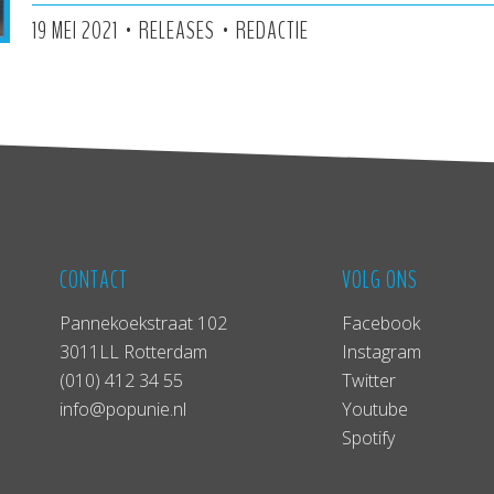
•
•
19 MEI 2021
RELEASES
REDACTIE
CONTACT
VOLG ONS
Pannekoekstraat 102
Facebook
3011LL Rotterdam
Instagram
(010) 412 34 55
Twitter
info@popunie.nl
Youtube
Spotify