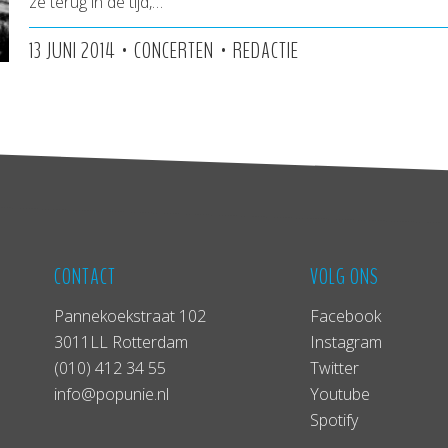
ze terug in de tijd,…
•
•
13 JUNI 2014
CONCERTEN
REDACTIE
CONTACT
VOLG ONS
Pannekoekstraat 102
Facebook
3011LL Rotterdam
Instagram
(010) 412 34 55
Twitter
info@popunie.nl
Youtube
Spotify