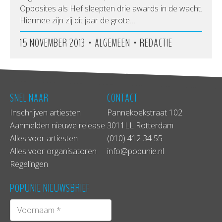
Opposites als Hef sleepten drie awards in de wacht.
Hiermee zijn zij dit jaar de grote…
•
•
15 NOVEMBER 2013
ALGEMEEN
REDACTIE
SNEL NAAR
CONTACT
Inschrijven artiesten
Pannekoekstraat 102
Aanmelden nieuwe release
3011LL Rotterdam
Alles voor artiesten
(010) 412 34 55
Alles voor organisatoren
info@popunie.nl
Regelingen
POPUNIE NIEUWSBRIEF