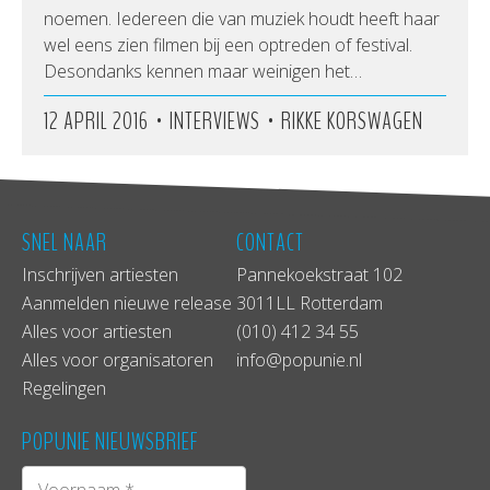
noemen. Iedereen die van muziek houdt heeft haar
wel eens zien filmen bij een optreden of festival.
Desondanks kennen maar weinigen het…
•
•
12 APRIL 2016
INTERVIEWS
RIKKE KORSWAGEN
SNEL NAAR
CONTACT
Inschrijven artiesten
Pannekoekstraat 102
Aanmelden nieuwe release
3011LL Rotterdam
Alles voor artiesten
(010) 412 34 55
Alles voor organisatoren
info@popunie.nl
Regelingen
POPUNIE NIEUWSBRIEF