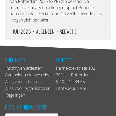
van Rotterdam 2025 (GPR) zijn bekend! Na
intensieve juryfeedbackdagen op het Popunie-
kantoor is de selectie rond: 20 veelbelovende acts
mogen zich opmaken…
•
•
1 JULI 2025
ALGEMEEN
REDACTIE
SNEL NAAR
CONTACT
Inschrijven artiesten
Pannekoekstraat 102
Aanmelden nieuwe release
3011LL Rotterdam
Alles voor artiesten
(010) 412 34 55
Alles voor organisatoren
info@popunie.nl
Regelingen
POPUNIE NIEUWSBRIEF