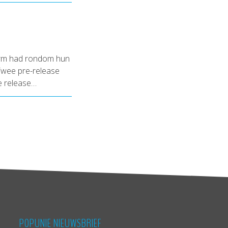
arm had rondom hun
Twee pre-release
e release…
POPUNIE NIEUWSBRIEF