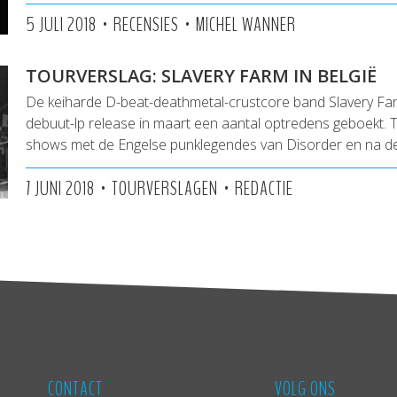
•
•
5 JULI 2018
RECENSIES
MICHEL WANNER
TOURVERSLAG: SLAVERY FARM IN BELGIË
De keiharde D-beat-deathmetal-crustcore band Slavery F
debuut-lp release in maart een aantal optredens geboekt. 
shows met de Engelse punklegendes van Disorder en na d
•
•
7 JUNI 2018
TOURVERSLAGEN
REDACTIE
CONTACT
VOLG ONS