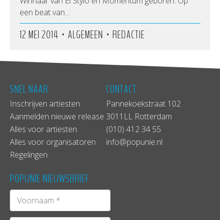
Winnaar van El Stylo en Momentum geboren. Op
een beat van…
•
•
12 MEI 2014
ALGEMEEN
REDACTIE
SNEL NAAR
CONTACT
Inschrijven artiesten
Pannekoekstraat 102
Aanmelden nieuwe release
3011LL Rotterdam
Alles voor artiesten
(010) 412 34 55
Alles voor organisatoren
info@popunie.nl
Regelingen
POPUNIE NIEUWSBRIEF