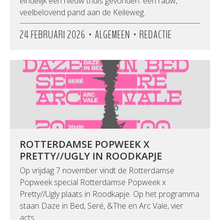
eindelijk een nieuw thuis gevonden: een rauw,
veelbelovend pand aan de Keileweg.
•
•
24 FEBRUARI 2026
ALGEMEEN
REDACTIE
ROTTERDAMSE POPWEEK X
PRETTY//UGLY IN ROODKAPJE
Op vrijdag 7 november vindt de Rotterdamse
Popweek special Rotterdamse Popweek x
Pretty//Ugly plaats in Roodkapje. Op het programma
staan Daze in Bed, Seré, &The en Arc Vale, vier
acts…