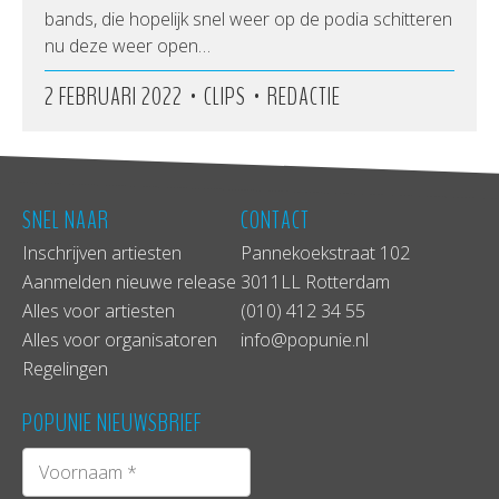
bands, die hopelijk snel weer op de podia schitteren
nu deze weer open…
•
•
2 FEBRUARI 2022
CLIPS
REDACTIE
SNEL NAAR
CONTACT
Inschrijven artiesten
Pannekoekstraat 102
Aanmelden nieuwe release
3011LL Rotterdam
Alles voor artiesten
(010) 412 34 55
Alles voor organisatoren
info@popunie.nl
Regelingen
POPUNIE NIEUWSBRIEF