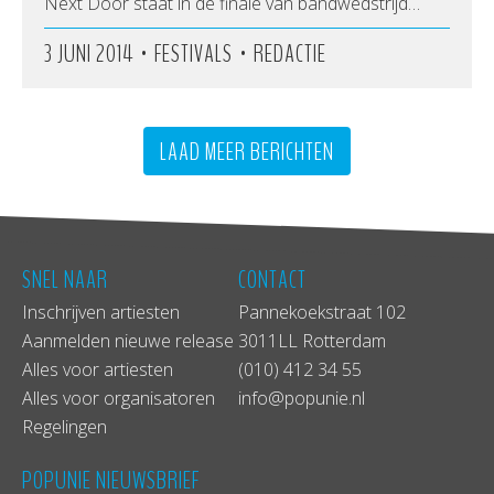
Next Door staat in de finale van bandwedstrijd…
•
•
3 JUNI 2014
FESTIVALS
REDACTIE
LAAD MEER BERICHTEN
SNEL NAAR
CONTACT
Inschrijven artiesten
Pannekoekstraat 102
Aanmelden nieuwe release
3011LL Rotterdam
Alles voor artiesten
(010) 412 34 55
Alles voor organisatoren
info@popunie.nl
Regelingen
POPUNIE NIEUWSBRIEF