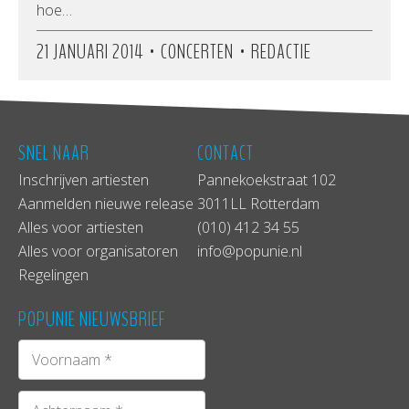
hoe…
•
•
21 JANUARI 2014
CONCERTEN
REDACTIE
SNEL NAAR
CONTACT
Inschrijven artiesten
Pannekoekstraat 102
Aanmelden nieuwe release
3011LL Rotterdam
Alles voor artiesten
(010) 412 34 55
Alles voor organisatoren
info@popunie.nl
Regelingen
POPUNIE NIEUWSBRIEF