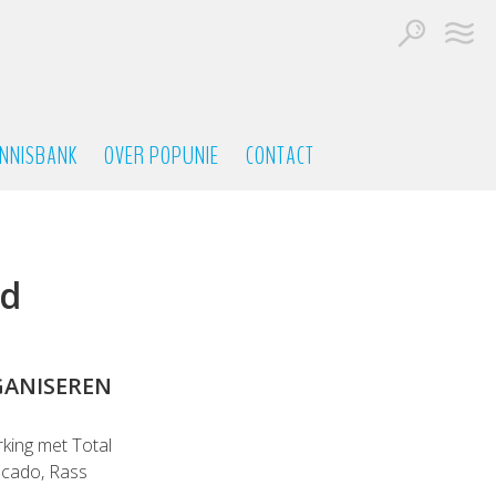
NNISBANK
OVER POPUNIE
CONTACT
nd
GANISEREN
king met Total
ecado, Rass