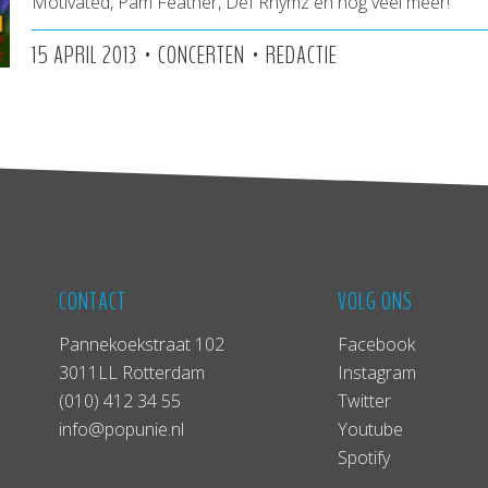
Motivated, Pam Feather, Def Rhymz en nog veel meer!
•
•
15 APRIL 2013
CONCERTEN
REDACTIE
CONTACT
VOLG ONS
Pannekoekstraat 102
Facebook
3011LL Rotterdam
Instagram
(010) 412 34 55
Twitter
info@popunie.nl
Youtube
Spotify