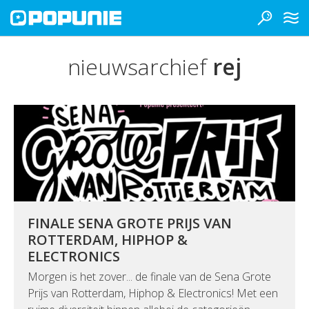
nieuwsarchief
rej
FINALE SENA GROTE PRIJS VAN
ROTTERDAM, HIPHOP &
ELECTRONICS
Morgen is het zover... de finale van de Sena Grote
Prijs van Rotterdam, Hiphop & Electronics! Met een