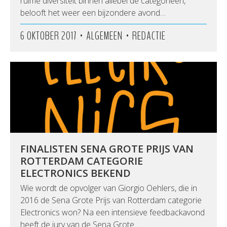
ruime diversiteit binnen allebei de categorieën,
belooft het weer een bijzondere avond…
•
•
6 OKTOBER 2017
ALGEMEEN
REDACTIE
FINALISTEN SENA GROTE PRIJS VAN
ROTTERDAM CATEGORIE
ELECTRONICS BEKEND
Wie wordt de opvolger van Giorgio Oehlers, die in
2016 de Sena Grote Prijs van Rotterdam categorie
Electronics won? Na een intensieve feedbackavond
heeft de jury van de Sena Grote…